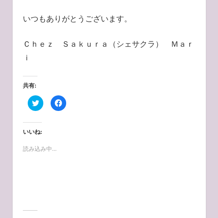
いつもありがとうございます。
Ｃｈｅｚ Ｓａｋｕｒａ（シェサクラ） Ｍａｒ
ｉ
共有:
ク
F
リ
a
ッ
c
ク
e
し
b
て
o
いいね:
T
o
w
k
i
で
読み込み中…
t
共
t
有
e
す
r
る
で
に
共
は
有
ク
(
リ
新
ッ
し
ク
い
し