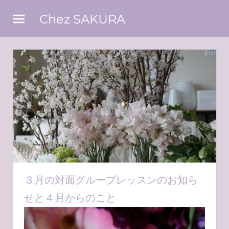
コ
Chez SAKURA
ン
東
テ
京
ン
ベ
ツ
イ
エ
へ
リ
ス
ア
キ
の
お
ッ
花
プ
屋
さ
ん
３月の対面グループレッスンのお知ら
せと４月からのこと