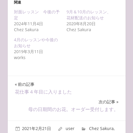
ウ
て
関連
ィ
く
ン
だ
ド
さ
対面レッスン 今後の予
9月＆10月のレッスン、
ウ
い
定
花材配送のお知らせ
で
(
開
新
2024年11月4日
2020年8月20日
き
し
ま
い
Chez Sakura
Chez Sakura
す
ウ
)
ィ
4月のレッスンや今後の
ン
ド
お知らせ
ウ
で
2019年3月11日
開
works
き
ま
す
)
前の記事
投
花仕事４年目に入りました
稿
次の記事
ナ
母の日期間のお花。オーダー受付します。
ビ
ゲ
2021年2月21日
user
Chez Sakura
,