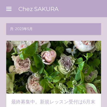
コ
Chez SAKURA
ン
東
テ
京
ン
ベ
月:
2023年5月
ツ
イ
エ
へ
リ
ス
ア
キ
の
お
ッ
花
プ
屋
さ
ん
最終募集中。新規レッスン受付は6月末