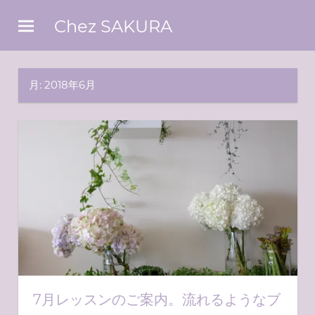
コ
Chez SAKURA
ン
東
テ
京
ン
ベ
月:
2018年6月
ツ
イ
エ
へ
リ
ス
ア
キ
の
お
ッ
花
プ
屋
さ
ん
7月レッスンのご案内。流れるようなブ